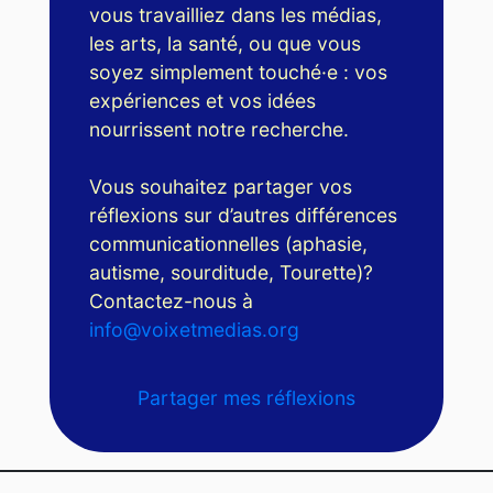
vous travailliez dans les médias,
les arts, la santé, ou que vous
soyez simplement touché·e : vos
expériences et vos idées
nourrissent notre recherche.
Vous souhaitez partager vos
réflexions sur d’autres différences
communicationnelles (aphasie,
autisme, sourditude, Tourette)?
Contactez-nous à
info@voixetmedias.org
Partager mes réflexions