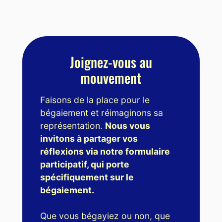
Joignez-vous au
mouvement
Faisons de la place pour le
bégaiement et réimaginons sa
représentation.
Nous vous
invitons à partager vos
réflexions via notre formulaire
participatif, qui porte
spécifiquement sur le
bégaiement.
Que vous bégayiez ou non, que